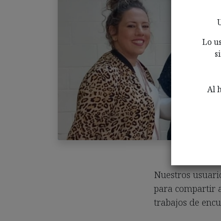
U
Lo u
s
Al 
Nuestros usuario
para compartir a
trabajos de encu