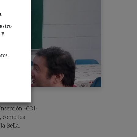
a.
estro
 y
tos.
Inserción -COI-
, como los
a Bella.