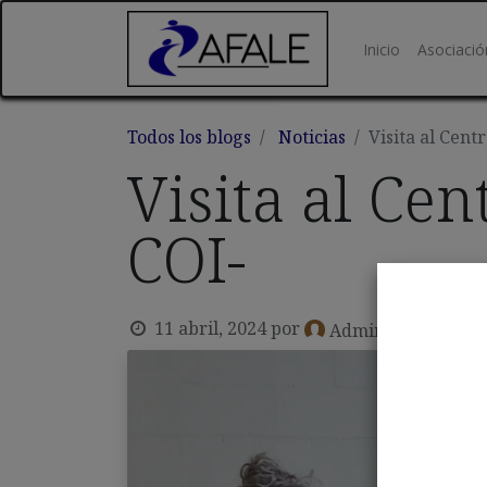
Inicio
Asociació
Todos los blogs
Noticias
Visita al Cent
Visita al Ce
COI-
11 abril, 2024
por
Admin Afale