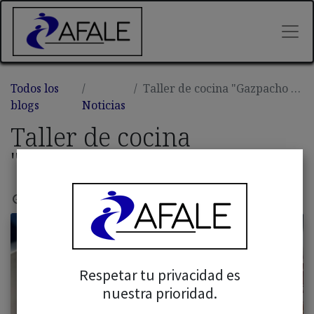
Todos los
Taller de cocina "Gazpacho andaluz"
blogs
Noticias
Taller de cocina
"Gazpacho andaluz"
28 febrero, 2025
por
Admin Afale
Respetar tu privacidad es
nuestra prioridad.