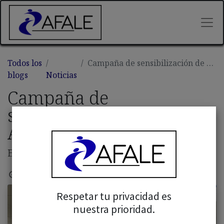
Todos los
Campaña de sensibilización de Alzheimer en los colegios
blogs
Noticias
Campaña de
sensibilización de
Alzheimer en los colegios
Entrega de premios
20 febrero, 2025
por
Admin Afale
Respetar tu privacidad es
nuestra prioridad.