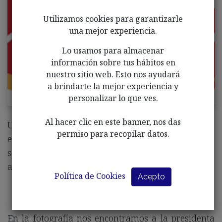
Utilizamos cookies para garantizarle
una mejor experiencia.
Lo usamos para almacenar
información sobre tus hábitos en
nuestro sitio web. Esto nos ayudará
a brindarte la mejor experiencia y
personalizar lo que ves.
Al hacer clic en este banner, nos das
Un año más firmamos colaboración con la
permiso para recopilar datos.
empresa COBELLA (cooperativa de Nuestra
señora de la Bella), comprometida siempre a
ayudarnos para conseguir nuestros objetivos.
Política de Cookies
Acepto
En la fotografía nos encontramos a la presidenta