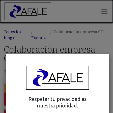
Todos los
Colaboración empresa COBELLA
blogs
Eventos
Colaboración empresa
COBELLA
18 marzo, 2025
por
Admin Afale
Respetar tu privacidad es
nuestra prioridad.