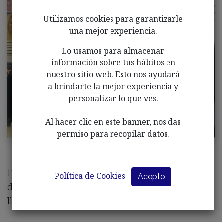
Utilizamos cookies para garantizarle
una mejor experiencia.
Lo usamos para almacenar
información sobre tus hábitos en
nuestro sitio web. Esto nos ayudará
a brindarte la mejor experiencia y
personalizar lo que ves.
Al hacer clic en este banner, nos das
permiso para recopilar datos.
En la tarde de hoy hemos entregado los premios
Política de Cookies
Acepto
del concurso de dibujos y cuentos que AFALE ha
llevado a cabo en los colegios de nuestra localidad.