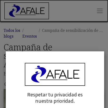
Todos los
Campaña de sensibilización de Alzheimer en los colegios
blogs
Eventos
Campaña de
sensibilización de
Alzheimer en los colegios
Entrega de premios
7 febrero, 2023
por
Admin Afale
Respetar tu privacidad es
nuestra prioridad.